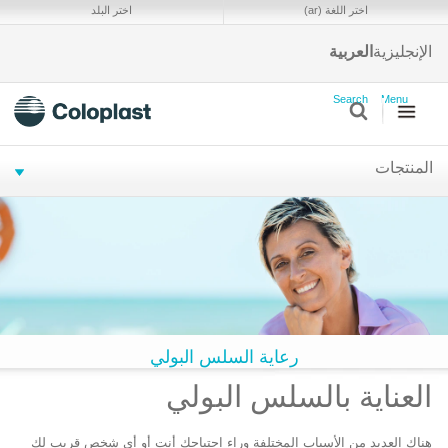
ا
اختر اللغة (ar)
اختر البلد
و
ا
الإنجليزية
العربية
s
Search
Menu
المنتجات
رعاية السلس البولي
العناية بالسلس البولي
هناك العديد من الأسباب المختلفة وراء احتياجك أنت أو أي شخص قريب لك