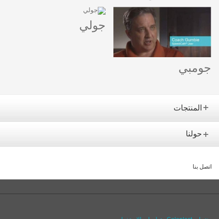
جولي
جومبي
المنتجات
حولنا
اتصل بنا