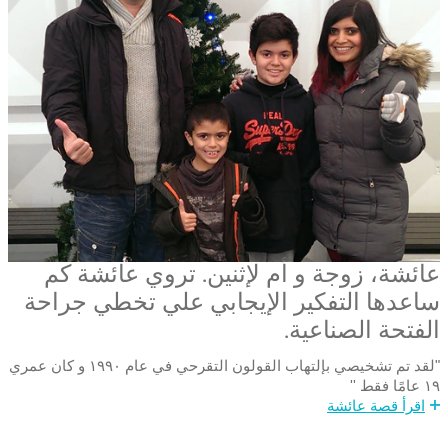
عائشة، زوجة و أم لإثنين. تروي عائشة كم
ساعدها التفكير الإيجابي علي تخطي جراحة
الفتحة الصناعية.
"لقد تم تشخيصي بإلتهاب القولون التقرحي في عام ١٩٩٠ و كان عمري
١٩ عامًا فقط ''
اقرأ قصة عائشة