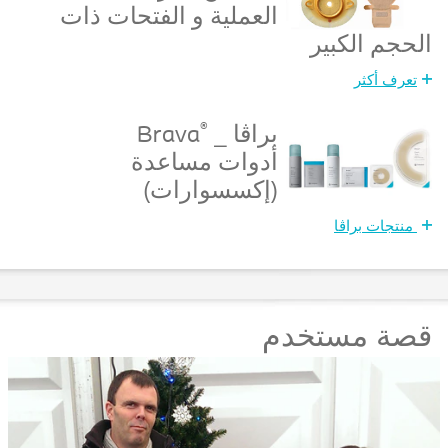
العملية و الفتحات ذات
الحجم الكبير
تعرف أكثر
®
براڤا _
Brava
أدوات مساعدة
(إكسسوارات)
منتجات براڤا
قصة مستخدم