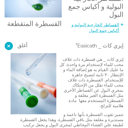
البولية و أكياس جمع
البول
القسطرة المتقطعة
القساطر الخارجية البولية و
أكياس جمع البول
®
أغلق
إيزي كاث _ ‎Easicath
إيزي كاث _ هي قسطرة ذات غلاف
محب للماء لإستخدام مرة واحدة. كل
ما عليك القيام به هو إضافة الماء و
الإنتظار ٣٠ ثانية لتصبح جاهزة
للإستخدام. القسطرة ذات غلاف
محب للماء تقلل من الإحتكاك
بمجري البول عن القساطر الأخري
مثل القسطرة الغير مغلفة و
القسطرة المستخدم معها مادة
هلامية للتزلج.
تتميز ثقوب القسطرة بأنها ناعمة و
مستديرة و مغلفة مثل باقي القسطرة. وهذا يجعل القسطرة
لطيفة على الغشاء المخاطي لمجرى البول و يجعل تركيب