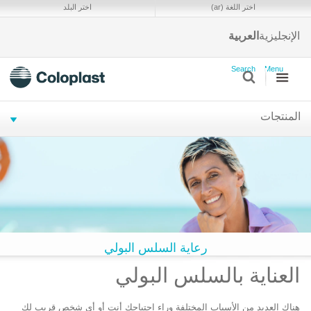
ا
اختر اللغة (ar)
اختر البلد
و
ا
الإنجليزية
العربية
s
Search
Menu
المنتجات
رعاية السلس البولي
العناية بالسلس البولي
هناك العديد من الأسباب المختلفة وراء احتياجك أنت أو أي شخص قريب لك