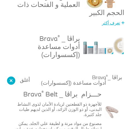
العملية و الفتحات ذات
الحجم الكبير
تعرف أكثر
®
براڤا _
Brava
أدوات مساعدة
(إكسسوارات)
®
براڤا _
Brava
أغلق
أدوات مساعدة (إكسسوارات)
®
حـــزام براڤا _
Belt
Brava
للأجهزة ذو القطعتين لزيادة الأمان لذوى النشاط
البدنى، أو ذو الوزن الزائد، أو الذين لديهم طيات
جلد كثيرة.
مصنوع من مواد مرنة و لطيفة علي الجلد. يمكن
إرتدائه طوال الوقت و يمكن إستخدامه عدة مرات.