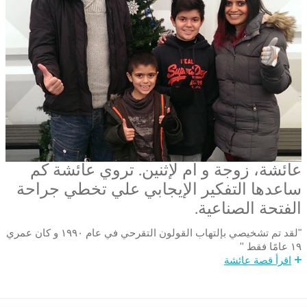
عائشة، زوجة و أم لإثنين. تروي عائشة كم
ساعدها التفكير الإيجابي علي تخطي جراحة
الفتحة الصناعية.
"لقد تم تشخيصي بإلتهاب القولون التقرحي في عام ١٩٩٠ و كان عمري
١٩ عامًا فقط ''
اقرأ قصة عائشة